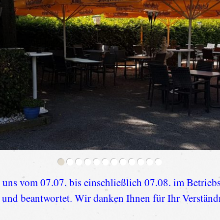
•
•
•
•
•
•
•
•
•
•
•
•
n uns vom 07.07. bis einschließlich 07.08. im Betrie
 und beantwortet. Wir danken Ihnen für Ihr Verstän